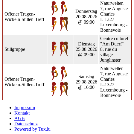
Naturwelten
7, rue Auguste
Donnerstag
Offener Tragen-
Charles
20.08.2026
Wickeln-Stillen-Treff
L-1327
@ 09:00
Luxembourg -
Bonnevoie
Centre culturel
Dienstag
"Am Duerf"
Stillgruppe
25.08.2026
8, rue du
@ 09:00
village
Junglinster
Naturwelten
7, rue Auguste
Samstag
Offener Tragen-
Charles
29.08.2026
Wickeln-Stillen-Treff
L-1327
@ 16:00
Luxembourg -
Bonnevoie
Impressum
Kontakt
AGB
Datenschutz
Powered by Tux.lu