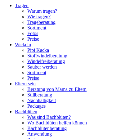
Tragen
Warum tragen?
Wie tragen?
Trageberatung
Sortiment
Fotos
Preise
Wickeln
Pipi Kacka
Stoffwindelberatung
Windelfreiberatung
Sauber werden
Sortiment
Preise
Eltern sein
Beratung von Mama zu Eltern
Stillberatung
Nachhaltigkeit
Packages
Bachblüten
Was sind Bachblüten?
Wo Bachblüten helfen können
Bachblütenberatung
Anwendung