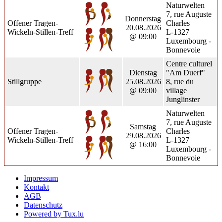
Naturwelten
7, rue Auguste
Donnerstag
Offener Tragen-
Charles
20.08.2026
Wickeln-Stillen-Treff
L-1327
@ 09:00
Luxembourg -
Bonnevoie
Centre culturel
Dienstag
"Am Duerf"
Stillgruppe
25.08.2026
8, rue du
@ 09:00
village
Junglinster
Naturwelten
7, rue Auguste
Samstag
Offener Tragen-
Charles
29.08.2026
Wickeln-Stillen-Treff
L-1327
@ 16:00
Luxembourg -
Bonnevoie
Impressum
Kontakt
AGB
Datenschutz
Powered by Tux.lu