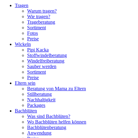
Tragen
Warum tragen?
Wie tragen?
Trageberatung
Sortiment
Fotos
Preise
Wickeln
Pipi Kacka
Stoffwindelberatung
Windelfreiberatung
Sauber werden
Sortiment
Preise
Eltern sein
Beratung von Mama zu Eltern
Stillberatung
Nachhaltigkeit
Packages
Bachblüten
Was sind Bachblüten?
Wo Bachblüten helfen können
Bachblütenberatung
Anwendung