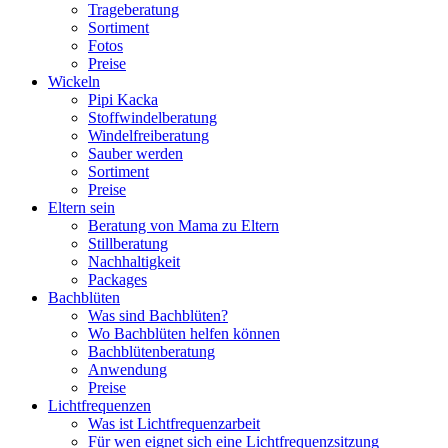
Trageberatung
Sortiment
Fotos
Preise
Wickeln
Pipi Kacka
Stoffwindelberatung
Windelfreiberatung
Sauber werden
Sortiment
Preise
Eltern sein
Beratung von Mama zu Eltern
Stillberatung
Nachhaltigkeit
Packages
Bachblüten
Was sind Bachblüten?
Wo Bachblüten helfen können
Bachblütenberatung
Anwendung
Preise
Lichtfrequenzen
Was ist Lichtfrequenzarbeit
Für wen eignet sich eine Lichtfrequenzsitzung