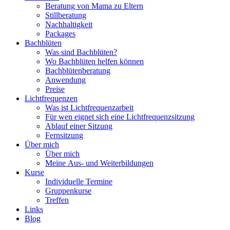
Beratung von Mama zu Eltern
Stillberatung
Nachhaltigkeit
Packages
Bachblüten
Was sind Bachblüten?
Wo Bachblüten helfen können
Bachblütenberatung
Anwendung
Preise
Lichtfrequenzen
Was ist Lichtfrequenzarbeit
Für wen eignet sich eine Lichtfrequenzsitzung
Ablauf einer Sitzung
Fernsitzung
Über mich
Über mich
Meine Aus- und Weiterbildungen
Kurse
Individuelle Termine
Gruppenkurse
Treffen
Links
Blog