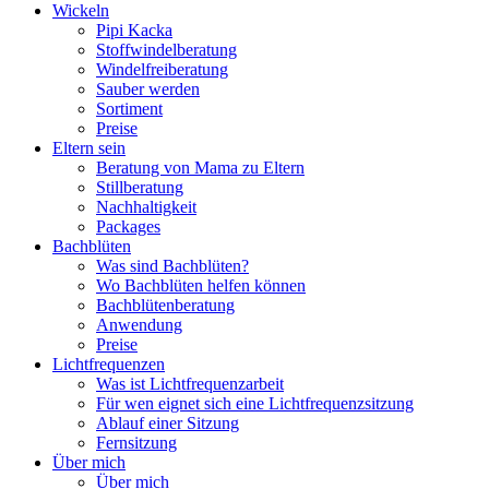
Wickeln
Pipi Kacka
Stoffwindelberatung
Windelfreiberatung
Sauber werden
Sortiment
Preise
Eltern sein
Beratung von Mama zu Eltern
Stillberatung
Nachhaltigkeit
Packages
Bachblüten
Was sind Bachblüten?
Wo Bachblüten helfen können
Bachblütenberatung
Anwendung
Preise
Lichtfrequenzen
Was ist Lichtfrequenzarbeit
Für wen eignet sich eine Lichtfrequenzsitzung
Ablauf einer Sitzung
Fernsitzung
Über mich
Über mich