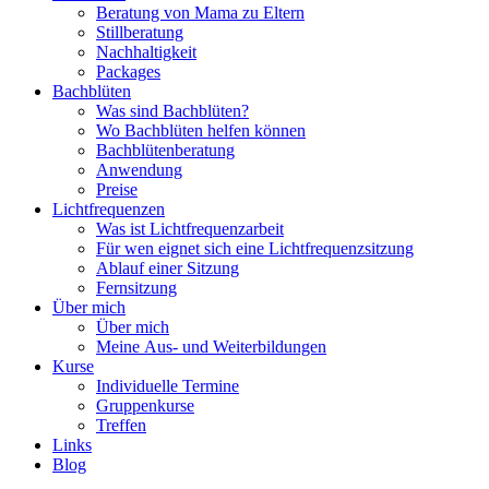
Beratung von Mama zu Eltern
Stillberatung
Nachhaltigkeit
Packages
Bachblüten
Was sind Bachblüten?
Wo Bachblüten helfen können
Bachblütenberatung
Anwendung
Preise
Lichtfrequenzen
Was ist Lichtfrequenzarbeit
Für wen eignet sich eine Lichtfrequenzsitzung
Ablauf einer Sitzung
Fernsitzung
Über mich
Über mich
Meine Aus- und Weiterbildungen
Kurse
Individuelle Termine
Gruppenkurse
Treffen
Links
Blog