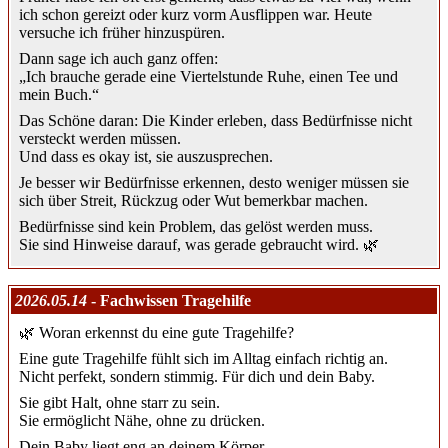
ich schon gereizt oder kurz vorm Ausflippen war. Heute
versuche ich früher hinzuspüren.
Dann sage ich auch ganz offen:
„Ich brauche gerade eine Viertelstunde Ruhe, einen Tee und
mein Buch.“
Das Schöne daran: Die Kinder erleben, dass Bedürfnisse nicht
versteckt werden müssen.
Und dass es okay ist, sie auszusprechen.
Je besser wir Bedürfnisse erkennen, desto weniger müssen sie
sich über Streit, Rückzug oder Wut bemerkbar machen.
Bedürfnisse sind kein Problem, das gelöst werden muss.
Sie sind Hinweise darauf, was gerade gebraucht wird. 🌿
2026.05.14
- Fachwissen Tragehilfe
🌿 Woran erkennst du eine gute Tragehilfe?
Eine gute Tragehilfe fühlt sich im Alltag einfach richtig an.
Nicht perfekt, sondern stimmig. Für dich und dein Baby.
Sie gibt Halt, ohne starr zu sein.
Sie ermöglicht Nähe, ohne zu drücken.
Dein Baby liegt eng an deinem Körper.