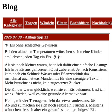
Blog
Alle
Tragen
Windeln
Eltern
Bachblüten
Nachhaltigk
Kategorien
2026.07.30
- Alltagstipp 33
🌱 Eis ohne schlechtes Gewissen
Bei den aktuellen Temperaturen wünschen sich meine Kinder
am liebsten jeden Tag ein Eis. 🍦☀️
Als sie noch kleiner waren, hatte ich dafür eine einfache Lösung:
Ich habe Eis aus gefrorenem Obst zubereitet. Je nach Konsistenz
kam noch ein Schluck Wasser oder Pflanzendrink dazu,
manchmal auch etwas Mandelmus für eine cremigere Textur.
Mehr brauchte es nicht, kein zugesetzter Zucker.
Die Kinder waren glücklich, weil sie ein Eis bekamen. Und ich
war zufrieden, weil es eine gesunde Alternative war.
Heute, mit vier Teenagern, sieht das etwas anders aus. 😄
Ab und zu machen sie sich noch selbst ein Fruchteis. Meistens
wünschen sie sich aber ein gekauftes – ein „richtiges“ Eis.