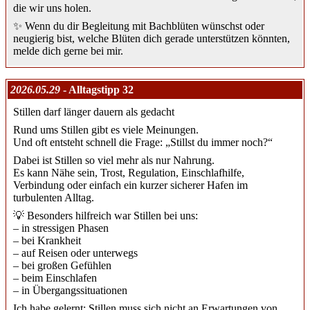
die wir uns holen.
✨ Wenn du dir Begleitung mit Bachblüten wünschst oder
neugierig bist, welche Blüten dich gerade unterstützen könnten,
melde dich gerne bei mir.
2026.05.29
- Alltagstipp 32
Stillen darf länger dauern als gedacht
Rund ums Stillen gibt es viele Meinungen.
Und oft entsteht schnell die Frage: „Stillst du immer noch?“
Dabei ist Stillen so viel mehr als nur Nahrung.
Es kann Nähe sein, Trost, Regulation, Einschlafhilfe,
Verbindung oder einfach ein kurzer sicherer Hafen im
turbulenten Alltag.
💡 Besonders hilfreich war Stillen bei uns:
– in stressigen Phasen
– bei Krankheit
– auf Reisen oder unterwegs
– bei großen Gefühlen
– beim Einschlafen
– in Übergangssituationen
Ich habe gelernt: Stillen muss sich nicht an Erwartungen von