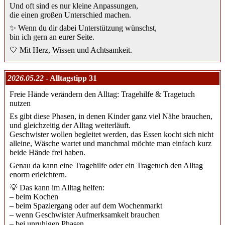
Und oft sind es nur kleine Anpassungen,
die einen großen Unterschied machen.
✨ Wenn du dir dabei Unterstützung wünschst,
bin ich gern an eurer Seite.
🤍 Mit Herz, Wissen und Achtsamkeit.
2026.05.22
- Alltagstipp 31
Freie Hände verändern den Alltag: Tragehilfe & Tragetuch
nutzen
Es gibt diese Phasen, in denen Kinder ganz viel Nähe brauchen,
und gleichzeitig der Alltag weiterläuft.
Geschwister wollen begleitet werden, das Essen kocht sich nicht
alleine, Wäsche wartet und manchmal möchte man einfach kurz
beide Hände frei haben.
Genau da kann eine Tragehilfe oder ein Tragetuch den Alltag
enorm erleichtern.
💡 Das kann im Alltag helfen:
– beim Kochen
– beim Spaziergang oder auf dem Wochenmarkt
– wenn Geschwister Aufmerksamkeit brauchen
– bei unruhigen Phasen