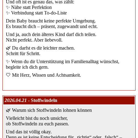
Und oft ist es genau das, was zählt:
✨ Nähe statt Perfektion
✨ Verbindung statt To-do-Liste
Dein Baby braucht keine perfekte Umgebung.
Es braucht dich – präsent, zugewandt und echt.
Und ja, auch dein älteres Kind darf dich teilen.
Nicht perfekt. Aber liebevoll.
🌿 Du darfst es dir leichter machen.
Schritt für Schritt.
✨ Wenn du dir Unterstützung im Familienalltag wünschst,
begleite ich dich gern.
🤍 Mit Herz, Wissen und Achtsamkeit.
2026.04.21
- Stoffwindeln
🌿 Warum sich Stoffwindeln lohnen können
Vielleicht bist du noch unsicher,
ob Stoffwindeln zu euch passen.
Und das ist völlig okay.
Denn es ist keine Entscheidung für „richtig“ oder „falsch“ –