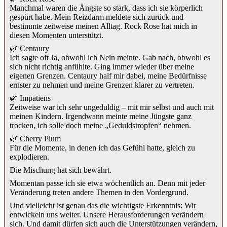
Manchmal waren die Ängste so stark, dass ich sie körperlich
gespürt habe. Mein Reizdarm meldete sich zurück und
bestimmte zeitweise meinen Alltag. Rock Rose hat mich in
diesen Momenten unterstützt.
🌿 Centaury
Ich sagte oft Ja, obwohl ich Nein meinte. Gab nach, obwohl es
sich nicht richtig anfühlte. Ging immer wieder über meine
eigenen Grenzen. Centaury half mir dabei, meine Bedürfnisse
ernster zu nehmen und meine Grenzen klarer zu vertreten.
🌿 Impatiens
Zeitweise war ich sehr ungeduldig – mit mir selbst und auch mit
meinen Kindern. Irgendwann meinte meine Jüngste ganz
trocken, ich solle doch meine „Geduldstropfen“ nehmen.
🌿 Cherry Plum
Für die Momente, in denen ich das Gefühl hatte, gleich zu
explodieren.
Die Mischung hat sich bewährt.
Momentan passe ich sie etwa wöchentlich an. Denn mit jeder
Veränderung treten andere Themen in den Vordergrund.
Und vielleicht ist genau das die wichtigste Erkenntnis: Wir
entwickeln uns weiter. Unsere Herausforderungen verändern
sich. Und damit dürfen sich auch die Unterstützungen verändern,