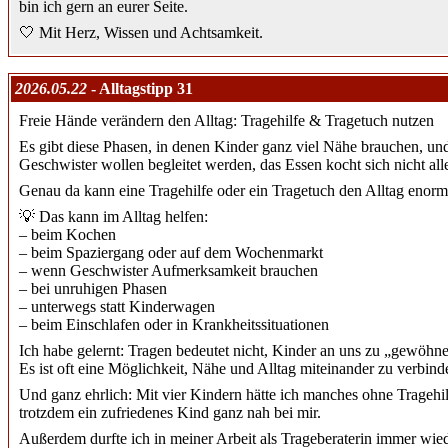
bin ich gern an eurer Seite.
🤍 Mit Herz, Wissen und Achtsamkeit.
2026.05.22
- Alltagstipp 31
Freie Hände verändern den Alltag: Tragehilfe & Tragetuch nutzen
Es gibt diese Phasen, in denen Kinder ganz viel Nähe brauchen, und g
Geschwister wollen begleitet werden, das Essen kocht sich nicht a
Genau da kann eine Tragehilfe oder ein Tragetuch den Alltag enorm 
💡 Das kann im Alltag helfen:
– beim Kochen
– beim Spaziergang oder auf dem Wochenmarkt
– wenn Geschwister Aufmerksamkeit brauchen
– bei unruhigen Phasen
– unterwegs statt Kinderwagen
– beim Einschlafen oder in Krankheitssituationen
Ich habe gelernt: Tragen bedeutet nicht, Kinder an uns zu „gewöhn
Es ist oft eine Möglichkeit, Nähe und Alltag miteinander zu verbind
Und ganz ehrlich: Mit vier Kindern hätte ich manches ohne Tragehil
trotzdem ein zufriedenes Kind ganz nah bei mir.
Außerdem durfte ich in meiner Arbeit als Trageberaterin immer wiede