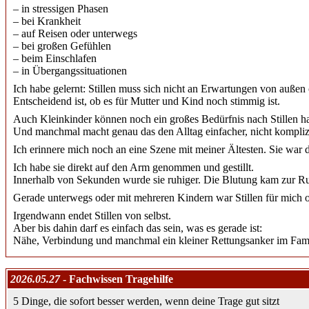
– in stressigen Phasen
– bei Krankheit
– auf Reisen oder unterwegs
– bei großen Gefühlen
– beim Einschlafen
– in Übergangssituationen
Ich habe gelernt: Stillen muss sich nicht an Erwartungen von außen 
Entscheidend ist, ob es für Mutter und Kind noch stimmig ist.
Auch Kleinkinder können noch ein großes Bedürfnis nach Stillen h
Und manchmal macht genau das den Alltag einfacher, nicht komplizi
Ich erinnere mich noch an eine Szene mit meiner Ältesten. Sie war d
Ich habe sie direkt auf den Arm genommen und gestillt.
Innerhalb von Sekunden wurde sie ruhiger. Die Blutung kam zur Ruh
Gerade unterwegs oder mit mehreren Kindern war Stillen für mich o
Irgendwann endet Stillen von selbst.
Aber bis dahin darf es einfach das sein, was es gerade ist:
Nähe, Verbindung und manchmal ein kleiner Rettungsanker im Famil
2026.05.27
- Fachwissen Tragehilfe
5 Dinge, die sofort besser werden, wenn deine Trage gut sitzt