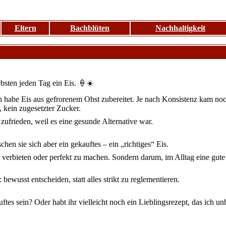
Eltern
Bachblüten
Nachhaltigkeit
bsten jeden Tag ein Eis. 🍦☀️
 Ich habe Eis aus gefrorenem Obst zubereitet. Je nach Konsistenz kam 
 kein zugesetzter Zucker.
zufrieden, weil es eine gesunde Alternative war.
en sie sich aber ein gekauftes – ein „richtiges“ Eis.
u verbieten oder perfekt zu machen. Sondern darum, im Alltag eine gut
ewusst entscheiden, statt alles strikt zu reglementieren.
ftes sein? Oder habt ihr vielleicht noch ein Lieblingsrezept, das ich un