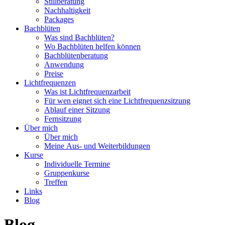
Stillberatung
Nachhaltigkeit
Packages
Bachblüten
Was sind Bachblüten?
Wo Bachblüten helfen können
Bachblütenberatung
Anwendung
Preise
Lichtfrequenzen
Was ist Lichtfrequenzarbeit
Für wen eignet sich eine Lichtfrequenzsitzung
Ablauf einer Sitzung
Fernsitzung
Über mich
Über mich
Meine Aus- und Weiterbildungen
Kurse
Individuelle Termine
Gruppenkurse
Treffen
Links
Blog
Blog