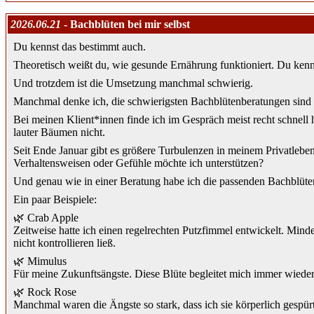
2026.06.21
- Bachblüten bei mir selbst
Du kennst das bestimmt auch.
Theoretisch weißt du, wie gesunde Ernährung funktioniert. Du ken
Und trotzdem ist die Umsetzung manchmal schwierig.
Manchmal denke ich, die schwierigsten Bachblütenberatungen sind d
Bei meinen Klient*innen finde ich im Gespräch meist recht schnell h
lauter Bäumen nicht.
Seit Ende Januar gibt es größere Turbulenzen in meinem Privatlebe
Verhaltensweisen oder Gefühle möchte ich unterstützen?
Und genau wie in einer Beratung habe ich die passenden Bachblüte
Ein paar Beispiele:
🌿 Crab Apple
Zeitweise hatte ich einen regelrechten Putzfimmel entwickelt. Min
nicht kontrollieren ließ.
🌿 Mimulus
Für meine Zukunftsängste. Diese Blüte begleitet mich immer wiede
🌿 Rock Rose
Manchmal waren die Ängste so stark, dass ich sie körperlich gespü