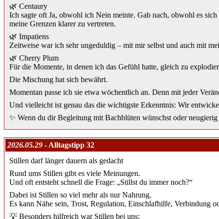
🌿 Centaury
Ich sagte oft Ja, obwohl ich Nein meinte. Gab nach, obwohl es sich
meine Grenzen klarer zu vertreten.
🌿 Impatiens
Zeitweise war ich sehr ungeduldig – mit mir selbst und auch mit m
🌿 Cherry Plum
Für die Momente, in denen ich das Gefühl hatte, gleich zu explodier
Die Mischung hat sich bewährt.
Momentan passe ich sie etwa wöchentlich an. Denn mit jeder Verän
Und vielleicht ist genau das die wichtigste Erkenntnis: Wir entwic
✨ Wenn du dir Begleitung mit Bachblüten wünschst oder neugierig b
2026.05.29
- Alltagstipp 32
Stillen darf länger dauern als gedacht
Rund ums Stillen gibt es viele Meinungen.
Und oft entsteht schnell die Frage: „Stillst du immer noch?“
Dabei ist Stillen so viel mehr als nur Nahrung.
Es kann Nähe sein, Trost, Regulation, Einschlafhilfe, Verbindung od
💡 Besonders hilfreich war Stillen bei uns: