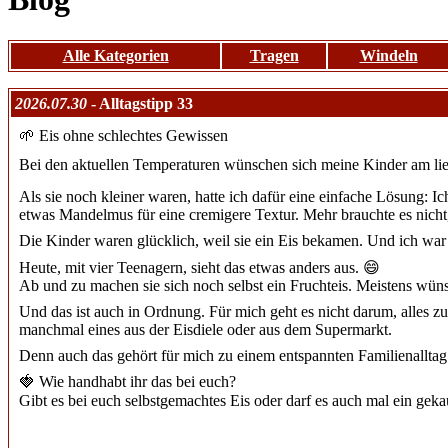
Alle Kategorien
Tragen
Windeln
2026.07.30
- Alltagstipp 33
🌱 Eis ohne schlechtes Gewissen
Bei den aktuellen Temperaturen wünschen sich meine Kinder am lie
Als sie noch kleiner waren, hatte ich dafür eine einfache Lösung:
etwas Mandelmus für eine cremigere Textur. Mehr brauchte es nicht,
Die Kinder waren glücklich, weil sie ein Eis bekamen. Und ich war 
Heute, mit vier Teenagern, sieht das etwas anders aus. 😄
Ab und zu machen sie sich noch selbst ein Fruchteis. Meistens wünsch
Und das ist auch in Ordnung. Für mich geht es nicht darum, alles z
manchmal eines aus der Eisdiele oder aus dem Supermarkt.
Denn auch das gehört für mich zu einem entspannten Familienalltag: b
🍓 Wie handhabt ihr das bei euch?
Gibt es bei euch selbstgemachtes Eis oder darf es auch mal ein gekau