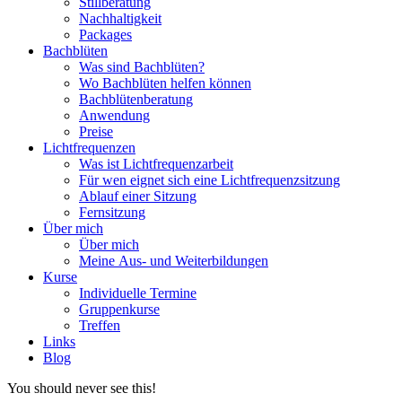
Stillberatung
Nachhaltigkeit
Packages
Bachblüten
Was sind Bachblüten?
Wo Bachblüten helfen können
Bachblütenberatung
Anwendung
Preise
Lichtfrequenzen
Was ist Lichtfrequenzarbeit
Für wen eignet sich eine Lichtfrequenzsitzung
Ablauf einer Sitzung
Fernsitzung
Über mich
Über mich
Meine Aus- und Weiterbildungen
Kurse
Individuelle Termine
Gruppenkurse
Treffen
Links
Blog
You should never see this!